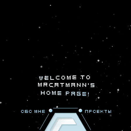
t
o
e
m
o
c
l
e
W
M
R
C
A
T
M
A
N
N
'
s
h
o
m
e
p
a
g
e
!
Обо мне
Проекты