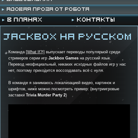
Адовая проза от робота
В планах
Контакты
Jackbox на русском
Команда
[What If?!]
выпускает переводы популярной среди
стримеров серии игр
Jackbox Games
на русский язык.
Перевод неофициальный, никаких исходных файлов игр у нас
нет, поэтому приходится воссоздавать всё с нуля.
В команде я занимаюсь локализацией видео, картинок и
шрифтов, ниже можно посмотреть пример: (внутриигровые
заставки
Trivia Murder Party 2
)