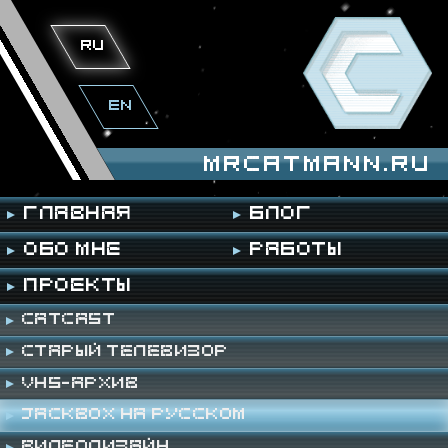
ru
en
mrcatmann.ru
Главная
Блог
Обо мне
Работы
Проекты
Catcast
Старый телевизор
VHS-архив
Jackbox на русском
Видеодизайн