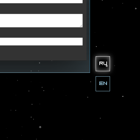
ru
en