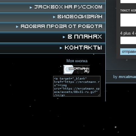
Jackbox на русском
текст к
Видеодизайн
Адовая проза от робота
4 plus 4
В планах
Контакты
отправ
Моя кнопка
by
mrcatma