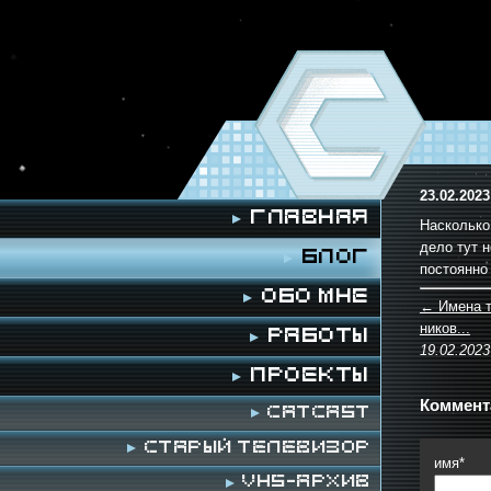
23.02.2023
Главная
Насколько
дело тут 
Блог
постоянно
Обо мне
← Имена т
ников...
Работы
19.02.2023
Проекты
Коммент
Catcast
Старый телевизор
имя*
VHS-архив