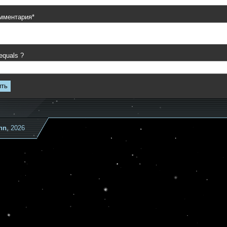
омментария*
 equals ?
ить
nn
, 2026