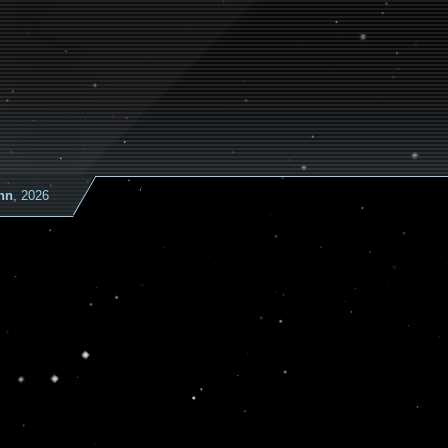
nn
, 2026