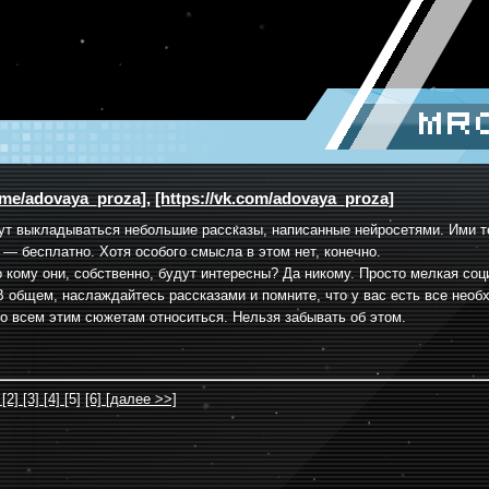
mr
t.me/adovaya_proza]
,
[https://vk.com/adovaya_proza]
ут выкладываться небольшие рассказы, написанные нейросетями. Ими т
 — бесплатно. Хотя особого смысла в этом нет, конечно.
о кому они, собственно, будут интересны? Да никому. Просто мелкая соц
В общем, наслаждайтесь рассказами и помните, что у вас есть все необ
ко всем этим сюжетам относиться. Нельзя забывать об этом.
]
[2]
[3]
[4]
[5]
[6]
[далее >>]