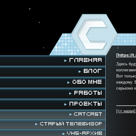
[https://
Главная
Здесь буд
коллегами
Блог
Вот тольк
каждому. 
Обо мне
серьезно 
Работы
Проекты
[<< назад
Catcast
Старый телевизор
VHS-архив