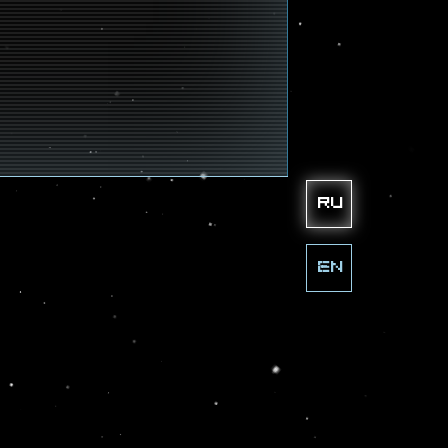
ru
en