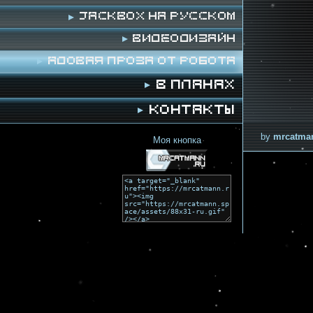
Jackbox на русском
Видеодизайн
Адовая проза от робота
В планах
Контакты
by
mrcatma
Моя кнопка